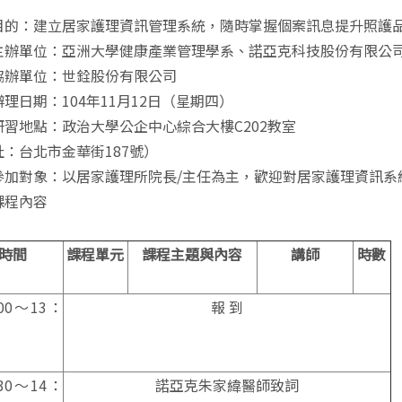
目的：建立居家護理資訊管理系統，隨時掌握個案訊息提升照護
主辦單位：亞洲大學健康產業管理學系、諾亞克科技股份有限公
協辦單位：世銓股份有限公司
理日期：104年11月12日（星期四）
研習地點：政治大學公企中心綜合大樓C202教室
址：台北市金華街187號）
參加對象：以居家護理所院長/主任為主，歡迎對居家護理資訊系
課程內容
時間
課程單元
課程主題與內容
講師
時數
00〜13：
報 到
30〜14：
諾亞克朱家緯醫師致詞