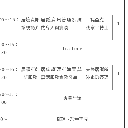
00〜15：
居護資訊
居護資訊管理系統
諾亞克
1
系統簡介
的導入與實踐
沈家平博士
00〜15：
Tea Time
30
30〜16：
居護所創
居家護理所建置與
美綠居護所
1
30
新服務
雲端服務實務分享
陳素珍經理
30〜17：
專業討論
00
00〜
賦歸〜珍重再見