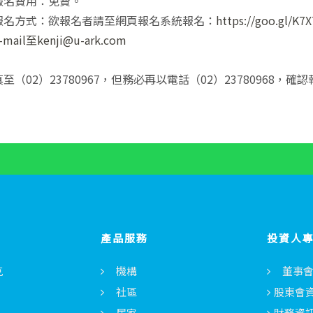
報名費用：免費。
報名方式：欲報名者請至網頁報名系統報名：
https://goo.gl/K7
mail至
kenji@u-ark.com
至（02）23780967，但務必再以電話（02）23780968，確
產品服務
投資人
克
機構
董事
社區
股東會
居家
財務資