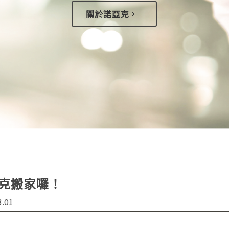
關於諾亞克
克搬家囉！
3.01