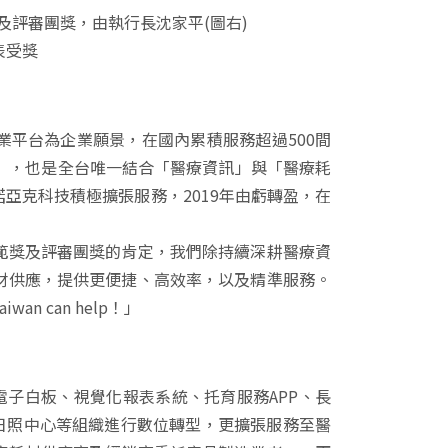
及評審團獎，由執行長沈家平(圖右)
表受獎
平台為企業願景，在國內累積服務超過500間
」，也是全台唯一結合「醫療資訊」與「醫療耗
亞克科技積極擴張服務，2019年由虧轉盈，在
範獎及評審團獎的肯定，我們除持續深耕醫療資
材供應，提供更便捷、高效率，以及精準服務。
 can help！」
電子白板、視覺化報表系統、托育服務APP、長
日照中心等組織進行數位轉型，更擴張服務至醫