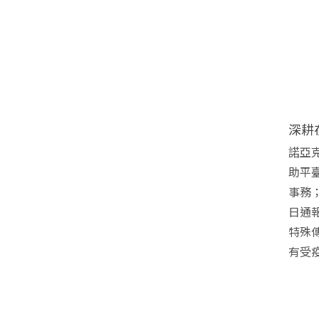
深耕
諾亞
助平
事務
日通
特殊
有受