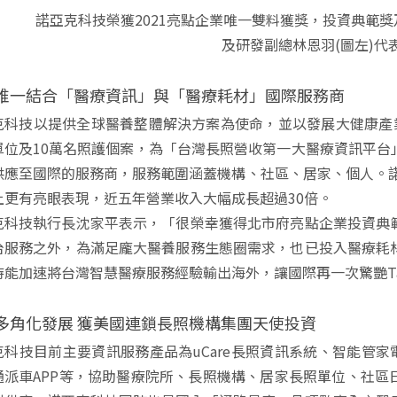
諾亞克科技榮獲2021亮點企業唯一雙料獲獎，投資典範獎
及研發副總林恩羽(圖左)代
唯一結合「醫療資訊」與「醫療耗材」國際服務商
克科技以提供全球醫養整體解決方案為使命，並以發展大健康產業
單位及10萬名照護個案，為「台灣長照營收第一大醫療資訊平台
供應至國際的服務商，服務範圍涵蓋機構、社區、居家、個人。諾
上更有亮眼表現，近五年營業收入大幅成長超過30倍。
克科技執行長沈家平表示，「很榮幸獲得北市府亮點企業投資典
台服務之外，為滿足龐大醫養服務生態圈需求，也已投入醫療耗
能加速將台灣智慧醫療服務經驗輸出海外，讓國際再一次驚艷Taiwan
多角化發展 獲美國連鎖長照機構集團天使投資
克科技目前主要資訊服務產品為uCare長照資訊系統、智能管家
通派車APP等，協助醫療院所、長照機構、居家長照單位、社區