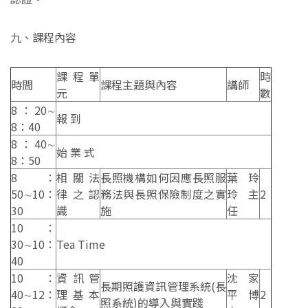
九、課程內容
課程單
時
時間
課程主題與內容
講師
元
數
8：20∼
報 到
8：40
8：40∼
始 業 式
8：50
8：
相關法
長照機構如何因應長照服
葉玲
50∼10：
律之認
務法與長照保險制度之實
玲主
2
30
識
施
任
10：
30∼10：
Tea Time
40
10：
資訊管
沈家
長期照護資訊管理系統(長
40∼12：
理基本
平博
2
照系統)的導入與實踐