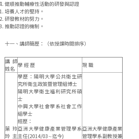
健順推動輔療性活動的研發與認證
培養人才的堅持。
研發教材的努力。
推動認證的機制。
十一、講師簡歷：（依授課時間排序）
講師
學 經 歷
現 職
姓名
學歷：陽明大學公共衛生研
究所衛生政策暨管理組博士
陽明大學衛生福利研究所碩
士
中興大學社會學系社會工作
組學士
經歷：
葉玲
亞洲大學健康產業管理學系
亞洲大學健康產業
玲主
主任(2014/03∼迄今)
管理學系副教授兼