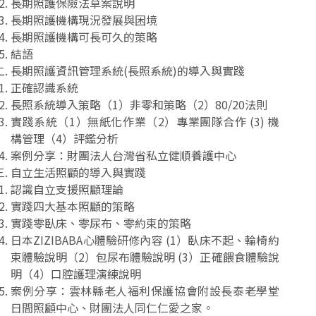
長期照護保險法草案說明
長期照護機構現況發展與困境
長期照護機構可長可久的策略
結語
長期照護資訊管理系統(長照系統)的導入與實踐
正確認識系統
長照系統導入策略（1）非零和策略（2）80/20法則
實踐系統（1）無紙化作業（2）專業團隊合作 (3) 機
構管理（4）評鑑分析
案例分享：財團法人台灣省私立健順養護中心
自立生活照顧的導入與實踐
認識自立支援照顧理論
實踐四大基本照顧的策略
實踐零臥床、零尿布、零約束的策略
日本ZIZIBABA心體驗研修內容 (1）臥床不起、輪椅約
束體驗說明（2）包尿布體驗說明 (3）正確餵食體驗說
明（4）口腔護理演練說明
案例分享：雲林縣老人福利保護協會附設長泰老學堂
日間照顧中心、財團法人同仁仁愛之家。