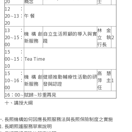
20
概念
士
12：
20∼13：
午 餐
20
13：
林金
機構創
自立生活照顧的導入與實
20∼15：
立執
2
新服務
踐
00
行長
15：
00∼15：
Tea Time
10
15：
高慧
機構創
健順推動輔療性活動的研
10∼16：
萍主
1
新服務
發與認證
00
任
16：00∼
賦歸∼珍重再見
十、講授大綱
長照機構如何因應長照服務法與長照保險制度之實施
長期照護服務草案說明