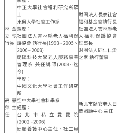
學歷：
中正大學社會福利研究所碩
士
財團法人長泰社會
東吳大學社會工作系
福利基金會執行長
林金
經歷：
社團法人雲林縣老
立執
社團法人雲林縣老人福利保
人福利保護協會
行長
護協會 執行長(1998∼2005、
理事長
2006∼2008)
財團法人同仁仁愛
朝陽科技大學老人服務事業
之家 執行董事
管理系 兼任講師(2008∼迄
今)
學歷：
中國文化大學社會工作研究
所
高慧
空中大學社會科學系
新北市頤安老人日
萍主
經歷：
間照顧中心 主任
任
台北市私立愛愛院
(2002∼2006)
健順養護中心主任、社工員